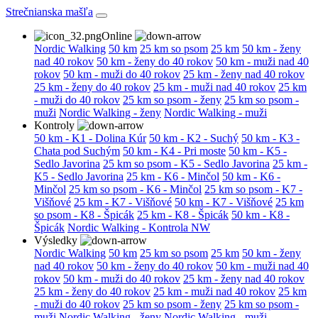
Strečnianska mašľa
Online
Nordic Walking
50 km
25 km so psom
25 km
50 km - ženy
nad 40 rokov
50 km - ženy do 40 rokov
50 km - muži nad 40
rokov
50 km - muži do 40 rokov
25 km - ženy nad 40 rokov
25 km - ženy do 40 rokov
25 km - muži nad 40 rokov
25 km
- muži do 40 rokov
25 km so psom - ženy
25 km so psom -
muži
Nordic Walking - ženy
Nordic Walking - muži
Kontroly
50 km - K1 - Dolina Kúr
50 km - K2 - Suchý
50 km - K3 -
Chata pod Suchým
50 km - K4 - Pri moste
50 km - K5 -
Sedlo Javorina
25 km so psom - K5 - Sedlo Javorina
25 km -
K5 - Sedlo Javorina
25 km - K6 - Minčol
50 km - K6 -
Minčol
25 km so psom - K6 - Minčol
25 km so psom - K7 -
Višňové
25 km - K7 - Višňové
50 km - K7 - Višňové
25 km
so psom - K8 - Špicák
25 km - K8 - Špicák
50 km - K8 -
Špicák
Nordic Walking - Kontrola NW
Výsledky
Nordic Walking
50 km
25 km so psom
25 km
50 km - ženy
nad 40 rokov
50 km - ženy do 40 rokov
50 km - muži nad 40
rokov
50 km - muži do 40 rokov
25 km - ženy nad 40 rokov
25 km - ženy do 40 rokov
25 km - muži nad 40 rokov
25 km
- muži do 40 rokov
25 km so psom - ženy
25 km so psom -
muži
Nordic Walking - ženy
Nordic Walking - muži