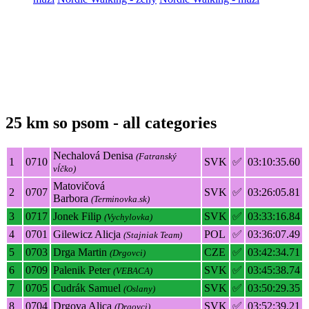
25 km so psom - all categories
Nechalová Denisa
(Fatranský
1
0710
SVK
✅
03:10:35.60
vĺčko)
Matovičová
2
0707
SVK
✅
03:26:05.81
Barbora
(Terminovka.sk)
3
0717
Jonek Filip
SVK
✅
03:33:16.84
(Vychylovka)
4
0701
Gilewicz Alicja
POL
✅
03:36:07.49
(Stajniak Team)
5
0703
Drga Martin
CZE
✅
03:42:34.71
(Drgovci)
6
0709
Palenik Peter
SVK
✅
03:45:38.74
(VEBACA)
7
0705
Cudrák Samuel
SVK
✅
03:50:29.35
(Oslany)
8
0704
Drgova Alica
SVK
✅
03:52:39.21
(Drgovci)