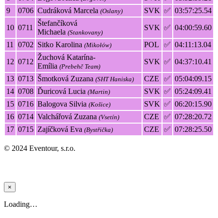
9
0706
Cudráková Marcela
SVK
✅
03:57:25.54
(Oslany)
Štefančíková
10
0711
SVK
✅
04:00:59.60
Michaela
(Stankovany)
11
0702
Sitko Karolina
POL
✅
04:11:13.04
(Mikołów)
Žuchová Katarína-
12
0712
SVK
✅
04:37:10.41
Emília
(Prebehč Team)
13
0713
Šmotková Zuzana
CZE
✅
05:04:09.15
(SHT Haniska)
14
0708
Ďuricová Lucia
SVK
✅
05:24:09.41
(Martin)
15
0716
Balogova Silvia
SVK
✅
06:20:15.90
(Košice)
16
0714
Valchářová Zuzana
CZE
✅
07:28:20.72
(Vsetín)
17
0715
Zajíčková Eva
CZE
✅
07:28:25.50
(Bystřička)
© 2024 Eventour, s.r.o.
×
Loading…