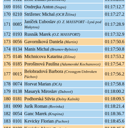
169
0161
Ondrejka Anton
01:17:12.7
(Stupa)
170
0210
Striženec Michal
01:17:27.2
(OCR Žilina)
Janíček Ľuboslav
(O. Z. MASSPORT - Lysá pod
171
0085
01:17:28.9
Makytou)
172
0193
Rusnák Marek
01:17:32.9
(O.Z. MASSPORT)
173
0056
Gavorníková Daniela
01:17:50.6
(Martin)
174
0134
Manis Michal
01:17:50.8
(Brumov-Bylnice)
175
0146
Michnicova Katarina
01:17:53.2
(Zilina)
176
0185
Porošinová Paulína
01:17:54.7
(Adamovské Kochanovce)
Belobradová Barbora
(Crossgym Unbroken
177
0015
01:17:56.2
Púchov)
178
0074
Horvat Marian
01:17:58.8
(DCA)
179
0138
Masaryk Miroslav
01:18:00.2
(Dubové)
180
0181
Podhorská Silvia
01:18:09.5
(Dolny Kalnik)
181
0090
Jurík Roman
01:18:21.4
(Rovinka)
182
0054
Ganc Marek
01:18:36.7
(Krupina)
183
0101
Kevicky Florian
01:18:45.6
(Puchov)