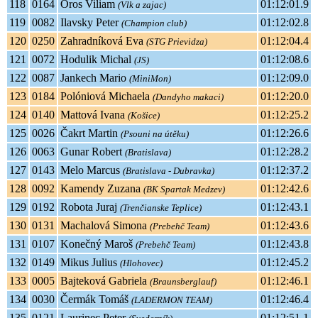
118
0164
Oros Viliam
01:12:01.9
(Vlk a zajac)
119
0082
Ilavsky Peter
01:12:02.8
(Champion club)
120
0250
Zahradníková Eva
01:12:04.4
(STG Prievidza)
121
0072
Hodulik Michal
01:12:08.6
(JS)
122
0087
Jankech Mario
01:12:09.0
(MiniMon)
123
0184
Polóniová Michaela
01:12:20.0
(Dandyho makaci)
124
0140
Mattová Ivana
01:12:25.2
(Košice)
125
0026
Čakrt Martin
01:12:26.6
(Psouni na útěku)
126
0063
Gunar Robert
01:12:28.2
(Bratislava)
127
0143
Melo Marcus
01:12:37.2
(Bratislava - Dubravka)
128
0092
Kamendy Zuzana
01:12:42.6
(BK Spartak Medzev)
129
0192
Robota Juraj
01:12:43.1
(Trenčianske Teplice)
130
0131
Machalová Simona
01:12:43.6
(Prebehč Team)
131
0107
Konečný Maroš
01:12:43.8
(Prebehč Team)
132
0149
Mikus Julius
01:12:45.2
(Hlohovec)
133
0005
Bajteková Gabriela
01:12:46.1
(Braunsberglauf)
134
0030
Čermák Tomáš
01:12:46.4
(LADERMON TEAM)
135
0121
Laurinec Peter
01:12:51.1