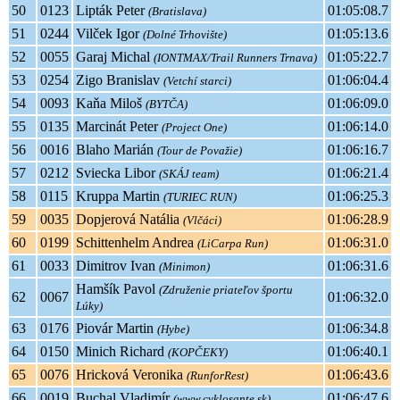
50
0123
Lipták Peter
01:05:08.7
(Bratislava)
51
0244
Vilček Igor
01:05:13.6
(Dolné Trhovište)
52
0055
Garaj Michal
01:05:22.7
(IONTMAX/Trail Runners Trnava)
53
0254
Zigo Branislav
01:06:04.4
(Vetchí starci)
54
0093
Kaňa Miloš
01:06:09.0
(BYTČA)
55
0135
Marcinát Peter
01:06:14.0
(Project One)
56
0016
Blaho Marián
01:06:16.7
(Tour de Považie)
57
0212
Sviecka Libor
01:06:21.4
(SKÁJ team)
58
0115
Kruppa Martin
01:06:25.3
(TURIEC RUN)
59
0035
Dopjerová Natália
01:06:28.9
(Vlčáci)
60
0199
Schittenhelm Andrea
01:06:31.0
(LiCarpa Run)
61
0033
Dimitrov Ivan
01:06:31.6
(Minimon)
Hamšík Pavol
(Združenie priateľov športu
62
0067
01:06:32.0
Lúky)
63
0176
Piovár Martin
01:06:34.8
(Hybe)
64
0150
Minich Richard
01:06:40.1
(KOPČEKY)
65
0076
Hricková Veronika
01:06:43.6
(RunforRest)
66
0019
Buchal Vladimír
01:06:47.6
(www.cyklosante.sk)