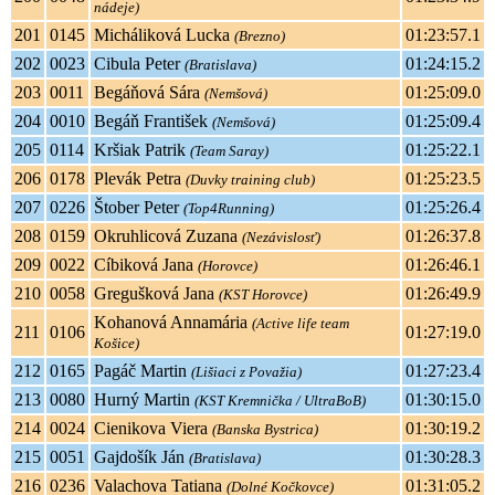
nádeje)
201
0145
Micháliková Lucka
01:23:57.1
(Brezno)
202
0023
Cibula Peter
01:24:15.2
(Bratislava)
203
0011
Begáňová Sára
01:25:09.0
(Nemšová)
204
0010
Begáň František
01:25:09.4
(Nemšová)
205
0114
Kršiak Patrik
01:25:22.1
(Team Saray)
206
0178
Plevák Petra
01:25:23.5
(Duvky training club)
207
0226
Štober Peter
01:25:26.4
(Top4Running)
208
0159
Okruhlicová Zuzana
01:26:37.8
(Nezávislosť)
209
0022
Cíbiková Jana
01:26:46.1
(Horovce)
210
0058
Gregušková Jana
01:26:49.9
(KST Horovce)
Kohanová Annamária
(Active life team
211
0106
01:27:19.0
Košice)
212
0165
Pagáč Martin
01:27:23.4
(Lišiaci z Považia)
213
0080
Hurný Martin
01:30:15.0
(KST Kremnička / UltraBoB)
214
0024
Cienikova Viera
01:30:19.2
(Banska Bystrica)
215
0051
Gajdošík Ján
01:30:28.3
(Bratislava)
216
0236
Valachova Tatiana
01:31:05.2
(Dolné Kočkovce)