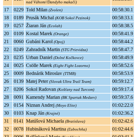
nad Váhom//Dandyho makači)
17
0229
Told Milan
00:58:30.1
(Zvolen)
18
0189
Prusák Michal
00:58:33.1
(KOB Sokol Pezinok)
19
0257
Žiaran Ján
00:58:38.5
(Ecolab)
20
0109
Kostal Marek
00:58:41.9
(Orange)
21
0060
Gubáni Karol
00:58:44.2
(Opoj)
22
0249
Zahradník Martin
00:58:47.7
(STG Prievidza)
23
0235
Urban Daniel
00:58:49.9
(Dolné Kočkovce)
24
0025
Csölle Marek
00:58:52.6
(Eight Fight Lozorno)
25
0009
Bednárik Miroslav
00:58:53.9
(TTMB)
26
0139
Matej Peter
00:59:12.7
(Slovak Ultra Trail Team)
27
0206
Sokol Radovan
00:59:17.4
(Košťany nad Turcom)
28
0091
Kamendy Marian
00:59:37.6
(BK Spartak Medzev)
29
0154
Niznan Andrej
01:02:22.0
(Moyo Elite)
30
0103
Knap Ján
01:02:36.2
(Krajné)
31
0141
Matúšová Michaela
01:02:42.6
(Bratislava)
32
0078
Hubináková Martina
01:02:44.6
(Ľubochňa)
33
0006
Balšínková Marie
01:03:41.1