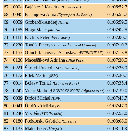
67
0004
Bajčíková Katarína
01:06:52.7
(Dynasport)
68
0045
Fasungova Anna
01:06:55.7
(Dynasport Ak Banik)
69
0059
Grobarčík Andrej
01:06:59.5
(Nitra)
70
0155
Noga Matej
01:07:02.5
(Martin)
71
0111
Krchlik Peter
01:07:06.7
(Vyklostore)
72
0230
Tončík Peter
01:07:10.2
(HK James Žiar nad Hronom)
73
0157
Obuch Jančušová Stanislava
01:07:13.8
(BERNOHY.SK)
74
0128
Maceášiková Adriána
01:07:20.5
(Dlhé Pole)
75
0221
Škritek Frederik
01:07:26.9
(KST Horovce)
76
0172
Pilek Martin
01:07:30.7
(IBM)
77
0014
Belavý Tomáš
01:07:35.4
(Lednické Kone)
78
0245
Vitko Martin
01:07:39.0
(LEDNICKÉ KONE / zijnaboso.cz)
79
0039
Drdoš Michal
01:07:43.7
(DNF)
80
0041
Ďurišová Mirka
01:07:47.9
(JS)
81
0246
Vlk Ján
01:07:52.0
(STG Trenčín)
82
0180
Podgorski Gabriela
01:08:08.0
(Omsenie)
83
0133
Malik Peter
01:08:11.3
(Marpal)