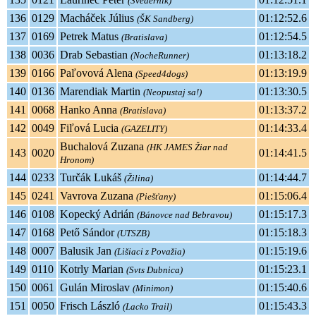
(Svederník)
136
0129
Macháček Július
01:12:52.6
(ŠK Sandberg)
137
0169
Petrek Matus
01:12:54.5
(Bratislava)
138
0036
Drab Sebastian
01:13:18.2
(NocheRunner)
139
0166
Paľovová Alena
01:13:19.9
(Speed4dogs)
140
0136
Marendiak Martin
01:13:30.5
(Neopustaj sa!)
141
0068
Hanko Anna
01:13:37.2
(Bratislava)
142
0049
Fiľová Lucia
01:14:33.4
(GAZELITY)
Buchalová Zuzana
(HK JAMES Žiar nad
143
0020
01:14:41.5
Hronom)
144
0233
Turčák Lukáš
01:14:44.7
(Žilina)
145
0241
Vavrova Zuzana
01:15:06.4
(Piešťany)
146
0108
Kopecký Adrián
01:15:17.3
(Bánovce nad Bebravou)
147
0168
Pető Sándor
01:15:18.3
(UTSZB)
148
0007
Balusik Jan
01:15:19.6
(Lišiaci z Považia)
149
0110
Kotrly Marian
01:15:23.1
(Svts Dubnica)
150
0061
Gulán Miroslav
01:15:40.6
(Minimon)
151
0050
Frisch László
01:15:43.3
(Lacko Trail)