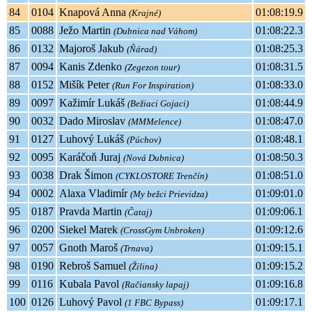
84
0104
Knapová Anna
01:08:19.9
(Krajné)
85
0088
Ježo Martin
01:08:22.3
(Dubnica nad Váhom)
86
0132
Majoroš Jakub
01:08:25.3
(Ňárad)
87
0094
Kanis Zdenko
01:08:31.5
(Zegezon tour)
88
0152
Mišík Peter
01:08:33.0
(Run For Inspiration)
89
0097
Kažimír Lukáš
01:08:44.9
(Bežiaci Gojaci)
90
0032
Dado Miroslav
01:08:47.0
(MMMelence)
91
0127
Luhový Lukáš
01:08:48.1
(Púchov)
92
0095
Karáčoň Juraj
01:08:50.3
(Nová Dubnica)
93
0038
Drak Šimon
01:08:51.0
(CYKLOSTORE Trenčín)
94
0002
Alaxa Vladimír
01:09:01.0
(My bežci Prievidza)
95
0187
Pravda Martin
01:09:06.1
(Čataj)
96
0200
Siekel Marek
01:09:12.6
(CrossGym Unbroken)
97
0057
Gnoth Maroš
01:09:15.1
(Trnava)
98
0190
Rebroš Samuel
01:09:15.2
(Žilina)
99
0116
Kubala Pavol
01:09:16.8
(Račiansky lapaj)
100
0126
Luhový Pavol
01:09:17.1
(1 FBC Bypass)