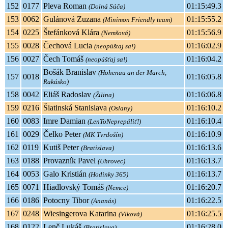
152
0177
Pleva Roman
01:15:49.3
(Dolná Súča)
153
0062
Gulánová Zuzana
01:15:55.2
(Minimon Friendly team)
154
0225
Štefánková Klára
01:15:56.9
(Nemšová)
155
0028
Čechová Lucia
01:16:02.9
(neopúštaj sa!)
156
0027
Čech Tomáš
01:16:04.2
(neopúšťaj sa!)
Bošák Branislav
(Hohenau an der March,
157
0018
01:16:05.8
Rakúsko)
158
0042
Eliáš Radoslav
01:16:06.8
(Žilina)
159
0216
Šiatinská Stanislava
01:16:10.2
(Oslany)
160
0083
Imre Damian
01:16:10.4
(LenToNeprepáliť!)
161
0029
Čelko Peter
01:16:10.9
(MK Tvrdošín)
162
0119
Kutiš Peter
01:16:13.6
(Bratislava)
163
0188
Provazník Pavel
01:16:13.7
(Uhrovec)
164
0053
Galo Kristián
01:16:13.7
(Hodinky 365)
165
0071
Hiadlovský Tomáš
01:16:20.7
(Nemce)
166
0186
Potocny Tibor
01:16:22.5
(Ananás)
167
0248
Wiesingerova Katarina
01:16:25.5
(Vlková)
168
0122
Lenč Lukáš
01:16:28.0
(Bratislava)