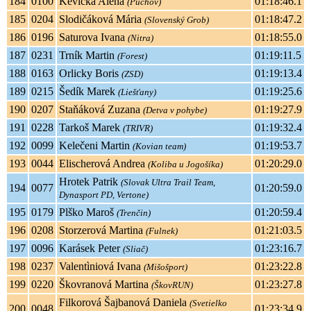
184
0100
Kevicka Alena
01:18:46.1
(Puchov)
185
0204
Slodičáková Mária
01:18:47.2
(Slovenský Grob)
186
0196
Saturova Ivana
01:18:55.0
(Nitra)
187
0231
Trník Martin
01:19:11.5
(Forest)
188
0163
Orlicky Boris
01:19:13.4
(ZSD)
189
0215
Šedík Marek
01:19:25.6
(Liešťany)
190
0207
Staňáková Zuzana
01:19:27.9
(Detva v pohybe)
191
0228
Tarkoš Marek
01:19:32.4
(TRIVR)
192
0099
Kelečeni Martin
01:19:53.7
(Kovian team)
193
0044
Elischerová Andrea
01:20:29.0
(Koliba u Jogošíka)
Hrotek Patrik
(Slovak Ultra Trail Team,
194
0077
01:20:59.0
Dynasport PD, Vertone)
195
0179
Plško Maroš
01:20:59.4
(Trenčin)
196
0208
Storzerová Martina
01:21:03.5
(Fulnek)
197
0096
Karásek Peter
01:23:16.7
(Sliač)
198
0237
Valentìniová Ivana
01:23:22.8
(Mišošport)
199
0220
Škovranová Martina
01:23:27.8
(ŠkovRUN)
Filkorová Šajbanová Daniela
(Svetielko
200
0048
01:23:34.9