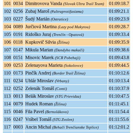
101
0034
Dimitrovova Vanda
01:09:18.7
(Slovak Ultra Trail Team)
102
0256
Zubaj Maroš
01:09:21.1
(#ultraprotifasizmu)
103
0227
Šudý Marián
01:09:23.9
(Ostratice)
104
0089
Jurčiová Martina
01:09:28.7
(Lazy pod Makytou)
105
0191
Ridoško Juraj
01:09:33.4
(Trenčín - Opatová)
106
0118
Kupkovič Silvia
01:09:35.9
(Žilina)
107
0147
Mikula Marian
01:09:38.6
(Dandyho makači)
108
0151
Misovic Marek
01:09:43.8
(SCR Pobehaji)
109
0253
Zelenayova Marieta
01:09:44.5
(Sokolovce)
110
0173
Pinčík Andrej
01:10:12.6
(Border Trail Žilina)
111
0234
Uhlár Miroslav
01:10:13.4
(Vrbany)
112
0252
Zelenák Tomáš
01:10:37.9
(Conti)
113
0013
Belák Miroslav
01:10:47.5
(STG Prievidza)
114
0079
Hudek Roman
01:11:45.1
(Žilina)
115
0046
Fila Pavel
01:11:54.4
(Bernolákovo)
116
0247
Vrábel Tomáš
01:11:55.6
(STG Zvolen)
117
0003
Ancin Michal
01:12:01.2
(Behači Trenčianske Teplice)