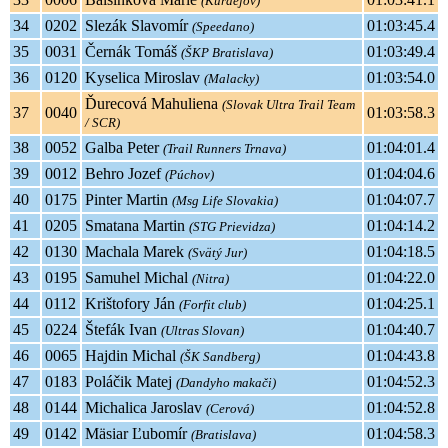
(Kurdějov)
34
0202
Slezák Slavomír
01:03:45.4
(Speedano)
35
0031
Černák Tomáš
01:03:49.4
(ŠKP Bratislava)
36
0120
Kyselica Miroslav
01:03:54.0
(Malacky)
Ďurecová Mahuliena
(Slovak Ultra Trail Team
37
0040
01:03:58.3
/ SCR)
38
0052
Galba Peter
01:04:01.4
(Trail Runners Trnava)
39
0012
Behro Jozef
01:04:04.6
(Púchov)
40
0175
Pinter Martin
01:04:07.7
(Msg Life Slovakia)
41
0205
Smatana Martin
01:04:14.2
(STG Prievidza)
42
0130
Machala Marek
01:04:18.5
(Svätý Jur)
43
0195
Samuhel Michal
01:04:22.0
(Nitra)
44
0112
Krištofory Ján
01:04:25.1
(Forfit club)
45
0224
Štefák Ivan
01:04:40.7
(Ultras Slovan)
46
0065
Hajdin Michal
01:04:43.8
(ŠK Sandberg)
47
0183
Poláčik Matej
01:04:52.3
(Dandyho makači)
48
0144
Michalica Jaroslav
01:04:52.8
(Cerová)
49
0142
Mäsiar Ľubomír
01:04:58.3
(Bratislava)