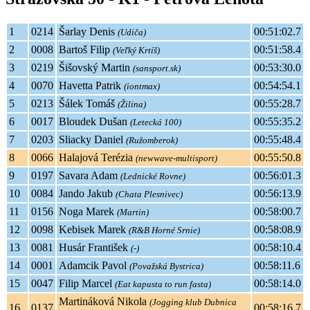
1
0214
Šarlay Denis
00:51:02.7
(Udiča)
2
0008
Bartoš Filip
00:51:58.4
(Veľký Krtíš)
3
0219
Šišovský Martin
00:53:30.0
(sansport.sk)
4
0070
Havetta Patrik
00:54:54.1
(iontmax)
5
0213
Šálek Tomáš
00:55:28.7
(Žilina)
6
0017
Bloudek Dušan
00:55:35.2
(Letecká 100)
7
0203
Sliacky Daniel
00:55:48.4
(Ružomberok)
8
0066
Halajová Terézia
00:55:50.8
(newwave-multisport)
9
0197
Savara Adam
00:56:01.3
(Lednické Rovne)
10
0084
Jando Jakub
00:56:13.9
(Chata Plesnivec)
11
0156
Noga Marek
00:58:00.7
(Martin)
12
0098
Kebisek Marek
00:58:08.9
(R&B Horné Srnie)
13
0081
Husár František
00:58:10.4
(-)
14
0001
Adamcik Pavol
00:58:11.6
(Považská Bystrica)
15
0047
Filip Marcel
00:58:14.0
(Eat kapusta to run fasta)
Martináková Nikola
(Jogging klub Dubnica
16
0137
00:58:16.7