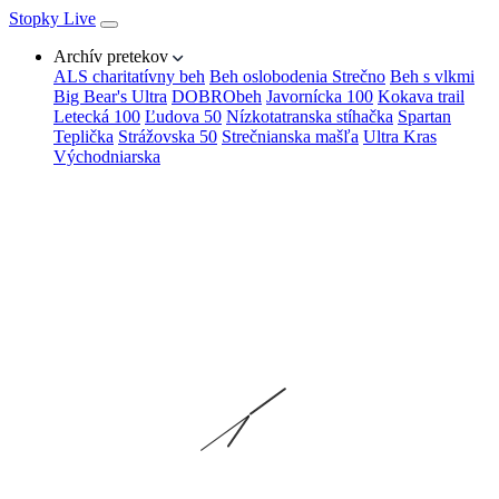
Stopky Live
Archív pretekov
ALS charitatívny beh
Beh oslobodenia Strečno
Beh s vlkmi
Big Bear's Ultra
DOBRObeh
Javornícka 100
Kokava trail
Letecká 100
Ľudova 50
Nízkotatranska stíhačka
Spartan
Teplička
Strážovska 50
Strečnianska mašľa
Ultra Kras
Východniarska