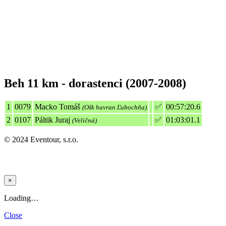
Beh 11 km - dorastenci (2007-2008)
1
0079
Macko Tomáš
✅
00:57:20.6
(Ošk havran Ľubochňa)
2
0107
Páltik Juraj
✅
01:03:01.1
(Veličná)
© 2024 Eventour, s.r.o.
×
Loading…
Close