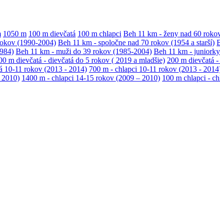
m
1050 m
100 m dievčatá
100 m chlapci
Beh 11 km - ženy nad 60 roko
rokov (1990-2004)
Beh 11 km - spoločne nad 70 rokov (1954 a starší)
B
1984)
Beh 11 km - muži do 39 rokov (1985-2004)
Beh 11 km - juniork
00 m dievčatá - dievčatá do 5 rokov ( 2019 a mladšie)
200 m dievčatá -
á 10-11 rokov (2013 - 2014)
700 m - chlapci 10-11 rokov (2013 - 2014
 2010)
1400 m - chlapci 14-15 rokov (2009 – 2010)
100 m chlapci - ch