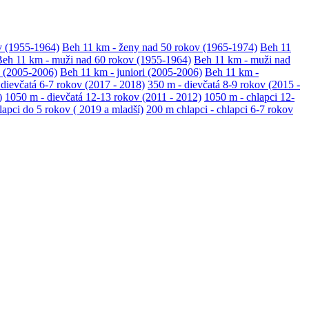
v (1955-1964)
Beh 11 km - ženy nad 50 rokov (1965-1974)
Beh 11
eh 11 km - muži nad 60 rokov (1955-1964)
Beh 11 km - muži nad
y (2005-2006)
Beh 11 km - juniori (2005-2006)
Beh 11 km -
 dievčatá 6-7 rokov (2017 - 2018)
350 m - dievčatá 8-9 rokov (2015 -
)
1050 m - dievčatá 12-13 rokov (2011 - 2012)
1050 m - chlapci 12-
lapci do 5 rokov ( 2019 a mladší)
200 m chlapci - chlapci 6-7 rokov