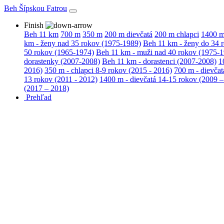
Beh Šípskou Fatrou
Finish
Beh 11 km
700 m
350 m
200 m dievčatá
200 m chlapci
1400 
km - ženy nad 35 rokov (1975-1989)
Beh 11 km - ženy do 34 
50 rokov (1965-1974)
Beh 11 km - muži nad 40 rokov (1975-
dorastenky (2007-2008)
Beh 11 km - dorastenci (2007-2008)
1
2016)
350 m - chlapci 8-9 rokov (2015 - 2016)
700 m - dievčat
13 rokov (2011 - 2012)
1400 m - dievčatá 14-15 rokov (2009 –
(2017 – 2018)
Prehľad