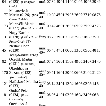
94
(0125)
muži
07:39:49
01:14
04:01
05:40
07:39
46
(Champion
Club)
Minaroviech
muži
177
Martin (0126)
10:08:45
01:29
05:26
07:37
10:08
76
(KST
40+
Clara Utekáč)
Moravčík Martin
muži
173
09:42:46
01:26
05:05
07:25
09:42
73
(0127)
40+
(Bratislava)
Nagy Katalin
131
(0128)
ženy
08:25:29
01:21
04:35
06:18
08:25
9
(UFÓ - Utcai
Futás Ócsán SE)
Nestak Tibor
muži
45
(0130)
06:48:47
01:06
03:33
05:05
06:48
18
40+
(Podjavorinskí bežci)
Očadlík Martin
82
muži
07:24:56
01:11
03:49
05:24
07:24
40
(0131)
(Marťánci)
Okruhlicová
ženy
176
Zuzana (0132)
09:51:16
01:30
05:06
07:21
09:51
20
40+
(Nezávislosť)
Halúsková Monika
ženy
121
08:14:34
01:12
04:16
06:02
08:14
8
(0133)
40+
Ondráš Peter
muži
18
(0134)
06:06:41
01:02
03:16
04:34
06:06
8
(Rezké
40+
korytnačky)
Orechovská
ženy