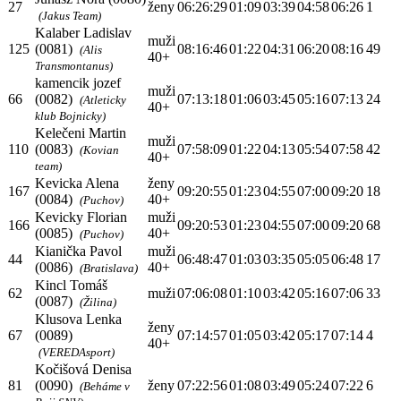
27
ženy
06:26:29
01:09
03:39
04:58
06:26
1
(Jakus Team)
Kalaber Ladislav
muži
125
(0081)
08:16:46
01:22
04:31
06:20
08:16
49
(Alis
40+
Transmontanus)
kamencik jozef
muži
66
(0082)
07:13:18
01:06
03:45
05:16
07:13
24
(Atleticky
40+
klub Bojnicky)
Kelečeni Martin
muži
110
(0083)
07:58:09
01:22
04:13
05:54
07:58
42
(Kovian
40+
team)
Kevicka Alena
ženy
167
09:20:55
01:23
04:55
07:00
09:20
18
(0084)
40+
(Puchov)
Kevicky Florian
muži
166
09:20:53
01:23
04:55
07:00
09:20
68
(0085)
40+
(Puchov)
Kianička Pavol
muži
44
06:48:47
01:03
03:35
05:05
06:48
17
(0086)
40+
(Bratislava)
Kincl Tomáš
62
muži
07:06:08
01:10
03:42
05:16
07:06
33
(0087)
(Žilina)
Klusova Lenka
ženy
67
(0089)
07:14:57
01:05
03:42
05:17
07:14
4
40+
(VEREDAsport)
Kočišová Denisa
81
(0090)
ženy
07:22:56
01:08
03:49
05:24
07:22
6
(Beháme v